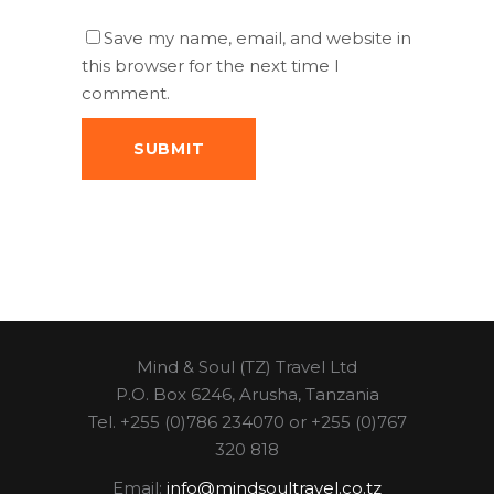
Save my name, email, and website in
this browser for the next time I
comment.
Mind & Soul (TZ) Travel Ltd
P.O. Box 6246, Arusha, Tanzania
Tel. +255 (0)786 234070 or +255 (0)767
320 818
Email:
info@mindsoultravel.co.tz